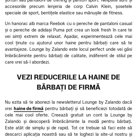
șorturi sau pantaloni de trening și pantofi sport. Nelipsite sunt și
accesoriile precum lenjeria de corp Calvin Klein, șosetele
speciale de sport, bentițele elastice sau mănușile de fitness.
Un hanorac alb marca Reebok cu o pereche de pantaloni casual
și o pereche de adidași Puma pot crea un look fresh în care te
vei simți extrem de relaxat. Așadar, experimentează cele mai
cool ținute cu ajutorul unor haine pentru bărbați care să te
avantajeze. Lounge by Zalando este locul perfect unde vei găsi
îmbrăcăminte pentru bărbați de calitate, indiferent de stilul pe
care vrei să-l abordezi.
VEZI REDUCERILE LA HAINE DE
BĂRBAȚI DE FIRMĂ
Nu ezita să te abonezi la newsletterul Lounge by Zalando dacă
vrei
haine de firmă
pentru bărbați și să beneficiezi totodată de
cele mai cool oferte. Creează gratuit un cont la Lounge by
Zalando și descoperă îmbrăcăminte la modă pentru bărbați.
Este atât de simplu și de rapid. Tot ce trebuie să faci este să
descarci aplicația noastră sau să te loghezi la site-ul nostru și