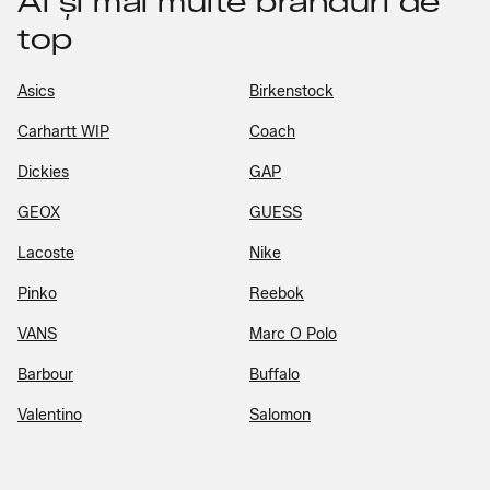
Ai și mai multe branduri de
top
Asics
Birkenstock
Carhartt WIP
Coach
Dickies
GAP
GEOX
GUESS
Lacoste
Nike
Pinko
Reebok
VANS
Marc O Polo
Barbour
Buffalo
Valentino
Salomon