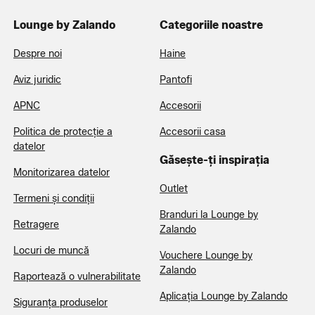
Lounge by Zalando
Categoriile noastre
Despre noi
Haine
Aviz juridic
Pantofi
APNC
Accesorii
Politica de protecție a
Accesorii casa
datelor
Găsește-ți inspirația
Monitorizarea datelor
Outlet
Termeni și condiții
Branduri la Lounge by
Retragere
Zalando
Locuri de muncă
Vouchere Lounge by
Zalando
Raportează o vulnerabilitate
Aplicația Lounge by Zalando
Siguranța produselor