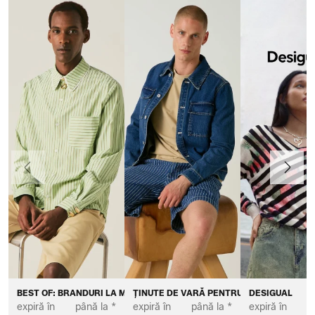
Anterior
Înainte
BEST OF: BRANDURI LA MODĂ PENTRU BĂRBAȚI
ȚINUTE DE VARĂ PENTRU BĂRBAȚI
DESIGUAL
expiră în
până la *
expiră în
până la *
expiră în
p