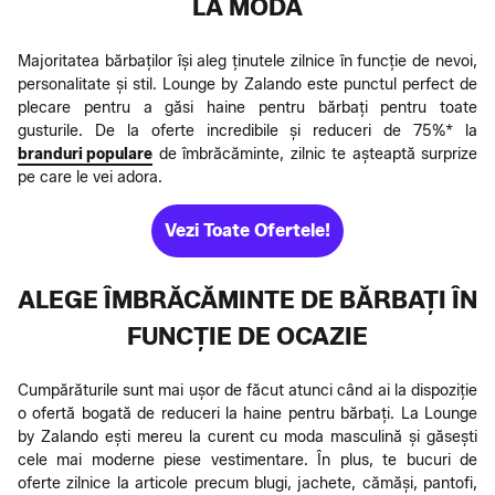
LA MODĂ
Majoritatea bărbaților își aleg ținutele zilnice în funcție de nevoi,
personalitate și stil. Lounge by Zalando este punctul perfect de
plecare pentru a găsi haine pentru bărbați pentru toate
gusturile. De la oferte incredibile și reduceri de 75%* la
branduri populare
de îmbrăcăminte, zilnic te așteaptă surprize
pe care le vei adora.
Vezi Toate Ofertele!
ALEGE ÎMBRĂCĂMINTE DE BĂRBAȚI ÎN
FUNCȚIE DE OCAZIE
Cumpărăturile sunt mai ușor de făcut atunci când ai la dispoziție
o ofertă bogată de reduceri la haine pentru bărbați. La Lounge
by Zalando ești mereu la curent cu moda masculină și găsești
cele mai moderne piese vestimentare. În plus, te bucuri de
oferte zilnice la articole precum blugi, jachete, cămăși, pantofi,