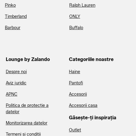
Pinko
Ralph Lauren
Timberland
ONLY
Barbour
Buffalo
Lounge by Zalando
Categoriile noastre
Despre noi
Haine
Aviz juridic
Pantofi
APNC
Accesorii
Politica de protecție a
Accesorii casa
datelor
Găsește-ți inspirația
Monitorizarea datelor
Outlet
Termeni și condiții