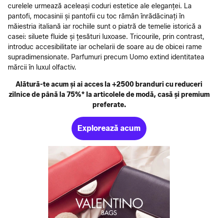
curelele urmează aceleași coduri estetice ale eleganței. La
pantofi, mocasinii și pantofii cu toc rămân înrădăcinați în
măiestria italiană iar rochiile sunt o piatră de temelie istorică a
casei: siluete fluide și țesături luxoase. Tricourile, prin contrast,
introduc accesibilitate iar ochelarii de soare au de obicei rame
supradimensionate. Parfumuri precum Uomo extind identitatea
mărcii în luxul olfactiv.
Alătură-te acum și ai acces la +2500 branduri cu reduceri
zilnice de până la 75%* la articolele de modă, casă și premium
preferate.
Explorează acum