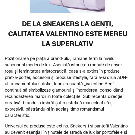
DE LA SNEAKERS LA GENȚI,
CALITATEA VALENTINO ESTE MEREU
LA SUPERLATIV
Poziționarea pe piață a brand-ului, rămâne ferm la nivelul
superior al modei de lux. Asociată istoric cu rochiile de covor
roșu și feminitatea aristocratică, casa s-a extins în produse
prêt-à-porter, accesorii și produse lifestyle, fără a-și dilua ADN-
ul rafinamentului stilistic. Iconica nuanță „Valentino Red”
continuă să simbolizeze glamourul și încrederea, consolidând
recunoașterea mărcii în toate colecțiile. Sub recenta direcție
creativă, brandul a îmbrățișat o estetică mai eclectică și
expresivă, păstrându-și în același timp romantismul
caracteristic.
Universul de produse este extins. Snekers-i și pantofii Valentino
au devenit esențiali în ținutele de stradă de lux iar portofelele și