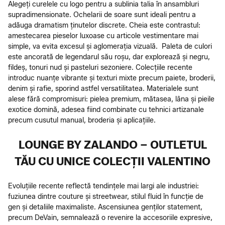
Alegeți curelele cu logo pentru a sublinia talia în ansambluri
supradimensionate. Ochelarii de soare sunt ideali pentru a
adăuga dramatism ținutelor discrete. Cheia este contrastul:
amestecarea pieselor luxoase cu articole vestimentare mai
simple, va evita excesul și aglomerația vizuală. Paleta de culori
este ancorată de legendarul său roșu, dar explorează și negru,
fildeș, tonuri nud și pasteluri sezoniere. Colecțiile recente
introduc nuanțe vibrante și texturi mixte precum paiete, broderii,
denim și rafie, sporind astfel versatilitatea. Materialele sunt
alese fără compromisuri: pielea premium, mătasea, lâna și pieile
exotice domină, adesea fiind combinate cu tehnici artizanale
precum cusutul manual, broderia și aplicațiile.
LOUNGE BY ZALANDO – OUTLETUL
TĂU CU UNICE COLECȚII VALENTINO
Evoluțiile recente reflectă tendințele mai largi ale industriei:
fuziunea dintre couture și streetwear, stilul fluid în funcție de
gen și detaliile maximaliste. Ascensiunea genților statement,
precum DeVain, semnalează o revenire la accesoriile expresive,