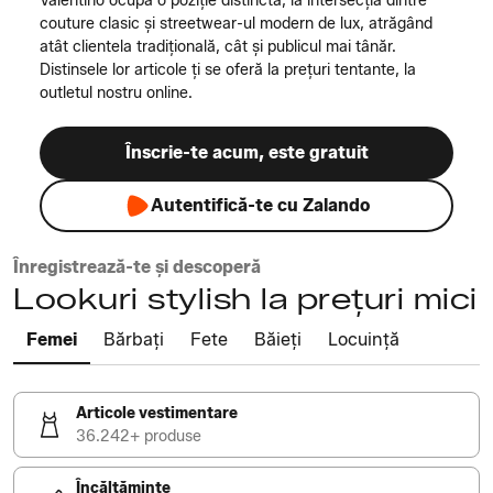
Valentino ocupă o poziție distinctă, la intersecția dintre
couture clasic și streetwear-ul modern de lux, atrăgând
atât clientela tradițională, cât și publicul mai tânăr.
Distinsele lor articole ți se oferă la prețuri tentante, la
outletul nostru online.
Înscrie-te acum, este gratuit
Autentifică-te cu Zalando
Înregistrează-te și descoperă
Lookuri stylish la prețuri mici
Femei
Bărbați
Fete
Băieți
Locuință
Articole vestimentare
36.242+ produse
Încălțăminte