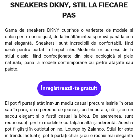
SNEAKERS DKNY, STIL LA FIECARE
PAS
Gama de sneakers DKNY cuprinde o varietate de modele și
culori pentru orice gust, de la încălțămintea sportivă până la cea
mai elegantă. Sneakersii sunt incredibili de confortabili, fiind
ideali pentru purtat în timpul zilei. Modelele lor pornesc de la
stilul clasic, fiind confecționate din piele ecologică si piele
naturală, până la modele contemporane cu pietre atașate sau
paiete.
Înregistrează-te gratuit
Ei pot fi purtați atât într-un mediu casual precum ieșirile în oraș
sau în parc, cu o pereche de jeansi și un tricou alb, cât și cu un
sacou elegant și o fustă casual la birou. De asemenea, sunt
recunoscuți pentru modelele cu talpă înaltă și aderentă. Acestia
pot fi găsiți în outletul online, Lounge by Zalando. Stilul lor este
în trendul actual și pot fi purtați chiar și cu o rochie mai elegantă