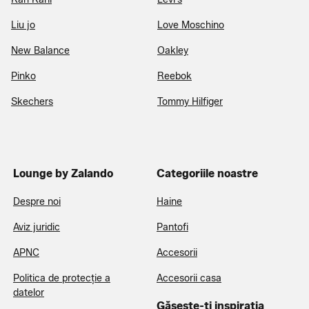
Liu jo
Love Moschino
New Balance
Oakley
Pinko
Reebok
Skechers
Tommy Hilfiger
Lounge by Zalando
Categoriile noastre
Despre noi
Haine
Aviz juridic
Pantofi
APNC
Accesorii
Politica de protecție a
Accesorii casa
datelor
Găsește-ți inspirația