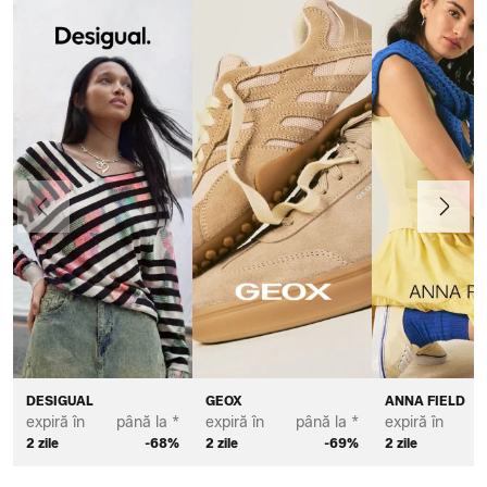
Anterior
Înainte
DESIGUAL
GEOX
ANNA FIELD
expiră în
până la *
expiră în
până la *
expiră în
p
2 zile
-68%
2 zile
-69%
2 zile