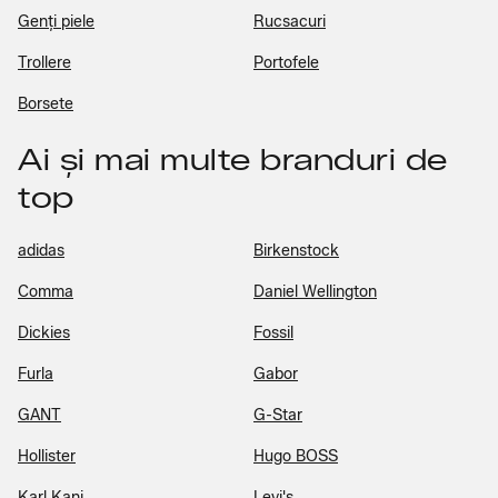
Genți piele
Rucsacuri
Trollere
Portofele
Borsete
Ai și mai multe branduri de
top
adidas
Birkenstock
Comma
Daniel Wellington
Dickies
Fossil
Furla
Gabor
GANT
G-Star
Hollister
Hugo BOSS
Karl Kani
Levi's