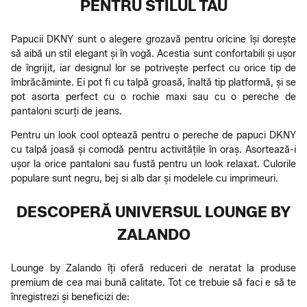
PENTRU STILUL TAU
Papucii DKNY sunt o alegere grozavă pentru oricine își dorește
să aibă un stil elegant și în vogă. Acestia sunt confortabili și ușor
de îngrijit, iar designul lor se potrivește perfect cu orice tip de
îmbrăcăminte. Ei pot fi cu talpă groasă, înaltă tip platformă, și se
pot asorta perfect cu o rochie maxi sau cu o pereche de
pantaloni scurți de jeans.
Pentru un look cool optează pentru o pereche de papuci DKNY
cu talpă joasă și comodă pentru activitățile în oraș. Asortează-i
ușor la orice pantaloni sau fustă pentru un look relaxat. Culorile
populare sunt negru, bej si alb dar și modelele cu imprimeuri.
DESCOPERĂ UNIVERSUL LOUNGE BY
ZALANDO
Lounge by Zalando îți oferă reduceri de neratat la produse
premium de cea mai bună calitate. Tot ce trebuie să faci e să te
înregistrezi și beneficizi de: