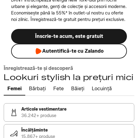
DKNY întruchipează energia New York-ului prin rochii
urbane și elegante, genți de colecție și accesorii moderne.
Economisește până la 55%* în outlet-ul nostru cu oferte
noi zilnic. Înregistrează-te gratuit pentru prețuri exclusive.
Înscrie-te acum, este gratuit
Autentifică-te cu Zalando
Înregistrează-te și descoperă
Lookuri stylish la prețuri mici
Femei
Bărbați
Fete
Băieți
Locuință
Articole vestimentare
36.242+ produse
Încălțăminte
15.867+ produse