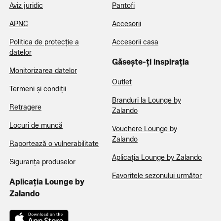
Aviz juridic
Pantofi
APNC
Accesorii
Politica de protecție a
Accesorii casa
datelor
Găsește-ți inspirația
Monitorizarea datelor
Outlet
Termeni și condiții
Branduri la Lounge by
Retragere
Zalando
Locuri de muncă
Vouchere Lounge by
Zalando
Raportează o vulnerabilitate
Aplicația Lounge by Zalando
Siguranța produselor
Favoritele sezonului următor
Aplicația Lounge by
Zalando