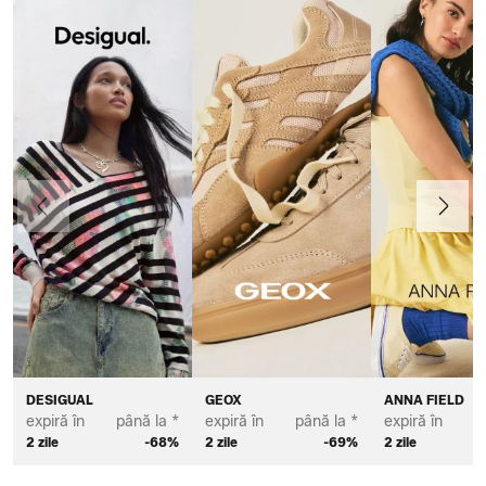
Anterior
Înainte
DESIGUAL
GEOX
ANNA FIELD
expiră în
până la *
expiră în
până la *
expiră în
p
2 zile
-68%
2 zile
-69%
2 zile