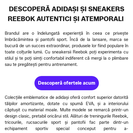
DESCOPERĂ ADIDAȘI ȘI SNEAKERS
REEBOK AUTENTICI ȘI ATEMPORALI
Brandul are o îndelungată experiență în ceea ce privește
îmbrăcămintea și pantofii sport. Încă de la lansare, marca se
bucură de un succes extraordinar, produsele lor fiind populare în
toate colțurile lumii. Cu sneakersii Reebok poți experimenta cu
stilul și te poți simți confortabil indiferent că mergi la o plimbare
sau te pregătești pentru antrenament.
Descoperă ofertele acum
Colecțiile emblematice de adidași oferă confort superior datorită
tălpilor amortizante, dotate cu spumă EVA, și a interiorului
căptușit cu material moale. Multe modele se remarcă printr-un
design clasic, pretabil oricărui stil. Alături de treningurile Reebok,
tricourile, rucsacurile sport și pantofii fac parte dintr-un
echipament sportiv special conceput pentru a-