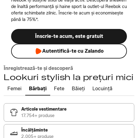
Reebok îți susține stilul de viață activ. Descoperă sneakeri
de înaltă performanță și haine sport la outlet-ul Reebok cu
oferte schimbate zilnic. Înscrie-te acum și economisește
până la 75%*.
Înscrie-te acum, este gratuit
Autentifică-te cu Zalando
Înregistrează-te și descoperă
Lookuri stylish la prețuri mici
Femei
Bărbați
Fete
Băieți
Locuință
Articole vestimentare
17.754+ produse
Încălțăminte
2.005+ produse