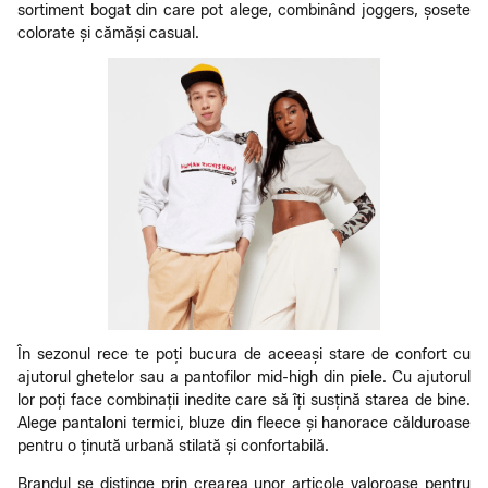
sortiment bogat din care pot alege, combinând joggers, șosete
colorate și cămăși casual.
În sezonul rece te poți bucura de aceeași stare de confort cu
ajutorul ghetelor sau a pantofilor mid-high din piele. Cu ajutorul
lor poți face combinații inedite care să îți susțină starea de bine.
Alege pantaloni termici, bluze din fleece și hanorace călduroase
pentru o ținută urbană stilată și confortabilă.
Brandul se distinge prin crearea unor articole valoroase pentru