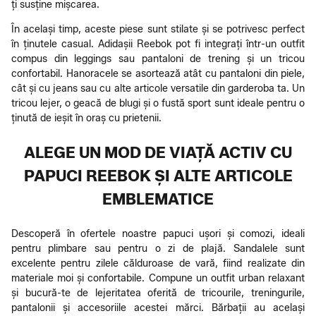
ți susține mișcarea.
În același timp, aceste piese sunt stilate și se potrivesc perfect
în ținutele casual. Adidașii Reebok pot fi integrați într-un outfit
compus din leggings sau pantaloni de trening și un tricou
confortabil. Hanoracele se asortează atât cu pantaloni din piele,
cât și cu jeans sau cu alte articole versatile din garderoba ta. Un
tricou lejer, o geacă de blugi și o fustă sport sunt ideale pentru o
ținută de ieșit în oraș cu prietenii.
ALEGE UN MOD DE VIAȚĂ ACTIV CU
PAPUCI REEBOK ȘI ALTE ARTICOLE
EMBLEMATICE
Descoperă în ofertele noastre papuci ușori și comozi, ideali
pentru plimbare sau pentru o zi de plajă. Sandalele sunt
excelente pentru zilele călduroase de vară, fiind realizate din
materiale moi și confortabile. Compune un outfit urban relaxant
și bucură-te de lejeritatea oferită de tricourile, treningurile,
pantalonii și accesoriile acestei mărci. Bărbații au același