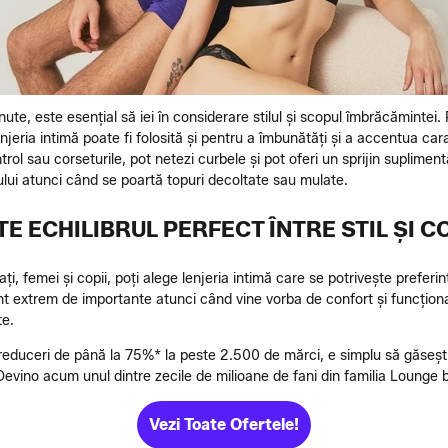
inute, este esențial să iei în considerare stilul și scopul îmbrăcămintei. 
Lenjeria intimă poate fi folosită și pentru a îmbunătăți și a accentua cara
ol sau corseturile, pot netezi curbele și pot oferi un sprijin suplimen
lui atunci când se poartă topuri decoltate sau mulate.
E ECHILIBRUL PERFECT ÎNTRE STIL ȘI 
i, femei și copii, poți alege lenjeria intimă care se potrivește preferin
unt extrem de importante atunci când vine vorba de confort și funcționali
te.
duceri de până la 75%* la peste 2.500 de mărci, e simplu să găsești ce
evino acum unul dintre zecile de milioane de fani din familia Lounge 
Vezi Toate Ofertele!