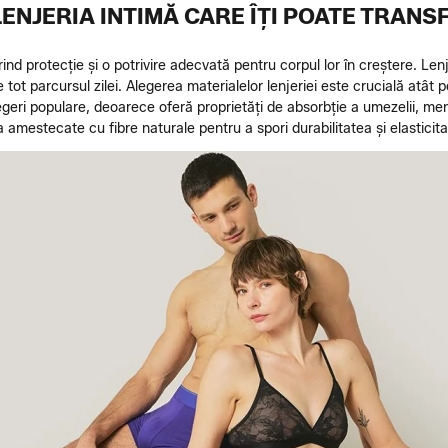
ENJERIA INTIMĂ CARE ÎȚI POATE TRANS
erind protecție și o potrivire adecvată pentru corpul lor în creștere. L
tot parcursul zilei. Alegerea materialelor lenjeriei este crucială atât p
geri populare, deoarece oferă proprietăți de absorbție a umezelii, men
 amestecate cu fibre naturale pentru a spori durabilitatea și elasticit