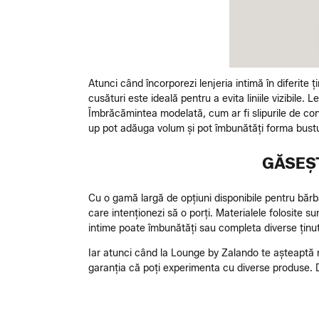
Atunci când încorporezi lenjeria intimă în diferite ț
cusături este ideală pentru a evita liniile vizibile. 
Îmbrăcămintea modelată, cum ar fi slipurile de contr
up pot adăuga volum și pot îmbunătăți forma bustu
GĂSEȘT
Cu o gamă largă de opțiuni disponibile pentru bărbaț
care intenționezi să o porți. Materialele folosite s
intime poate îmbunătăți sau completa diverse ținu
Iar atunci când la Lounge by Zalando te așteaptă re
garanția că poți experimenta cu diverse produse. D