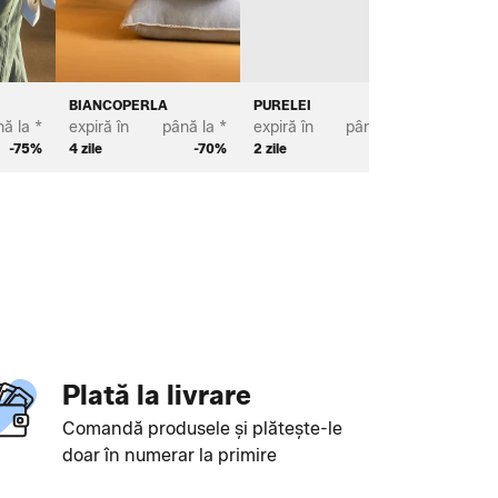
BIANCOPERLA
PURELEI
MICHAE
ă la *
expiră în
până la *
expiră în
până la *
expiră în
-75%
4 zile
-70%
2 zile
-73%
2 zile
Plată la livrare
Comandă produsele și plătește-le
doar în numerar la primire