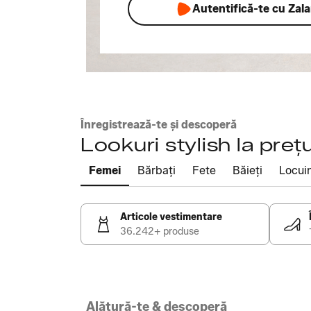
Autentifică-te cu Zal
Înregistrează-te și descoperă
Lookuri stylish la prețu
Femei
Bărbați
Fete
Băieți
Locui
Articole vestimentare
36.242+ produse
Alătură-te & descoperă