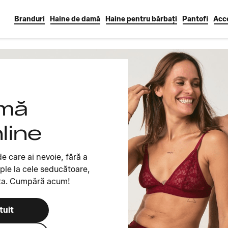
Branduri
Haine de damă
Haine pentru bărbați
Pantofi
Acce
imă
line
de care ai nevoie, fără a
ple la cele seducătoare,
a ta. Cumpără acum!
tuit