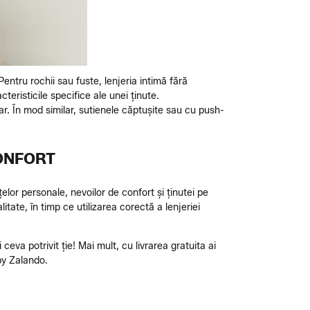
Pentru rochii sau fuste, lenjeria intimă fără
cteristicile specifice ale unei ținute.
tar. În mod similar, sutienele căptușite sau cu push-
CONFORT
țelor personale, nevoilor de confort și ținutei pe
tate, în timp ce utilizarea corectă a lenjeriei
va potrivit ție! Mai mult, cu livrarea gratuita ai
by Zalando.