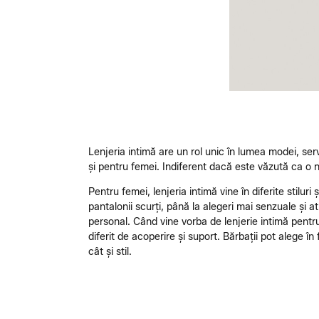
Lenjeria intimă are un rol unic în lumea modei, serv
și pentru femei. Indiferent dacă este văzută ca o ne
Pentru femei, lenjeria intimă vine în diferite stiluri
pantalonii scurți, până la alegeri mai senzuale și a
personal. Când vine vorba de lenjerie intimă pentru b
diferit de acoperire și suport. Bărbații pot alege î
cât și stil.