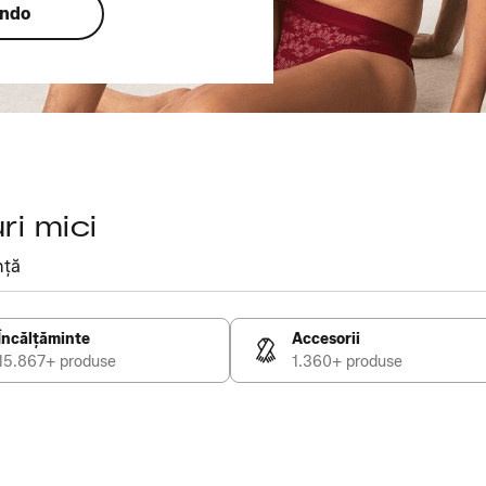
ando
ri mici
nță
Încălțăminte
Accesorii
15.867+ produse
1.360+ produse