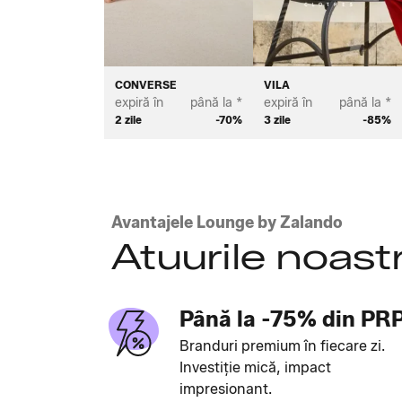
CONVERSE
VILA
expiră în
până la *
expiră în
până la *
2 zile
-70%
3 zile
-85%
Avantajele Lounge by Zalando
Atuurile noast
Până la -75% din PR
Branduri premium în fiecare zi.
Investiție mică, impact
impresionant.