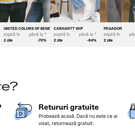
UNITED COLORS OF BENETTON
CARHARTT WIP
PEGADOR
expiră în
până la *
expiră în
până la *
expiră în
pân
2 zile
-70%
2 zile
-64%
2 zile
re?
P
Retururi gratuite
Probează acasă. Dacă nu este ce ai
visat, returnează gratuit.