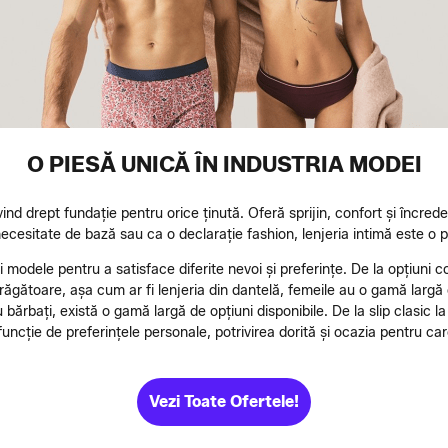
O PIESĂ UNICĂ ÎN INDUSTRIA MODEI
ind drept fundație pentru orice ținută. Oferă sprijin, confort și încrede
cesitate de bază sau ca o declarație fashion, lenjeria intimă este o par
 și modele pentru a satisface diferite nevoi și preferințe. De la opțiuni co
trăgătoare, așa cum ar fi lenjeria din dantelă, femeile au o gamă largă d
ărbați, există o gamă largă de opțiuni disponibile. De la slip clasic la 
n funcție de preferințele personale, potrivirea dorită și ocazia pentru c
Vezi Toate Ofertele!