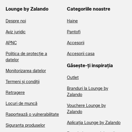
Lounge by Zalando
Categoriile noastre
Despre noi
Haine
Aviz juridic
Pantofi
APNC
Accesorii
Politica de protecție a
Accesorii casa
datelor
Găsește-ți inspirația
Monitorizarea datelor
Outlet
Termeni și condiții
Branduri la Lounge by
Retragere
Zalando
Locuri de muncă
Vouchere Lounge by
Zalando
Raportează o vulnerabilitate
Aplicația Lounge by Zalando
Siguranța produselor