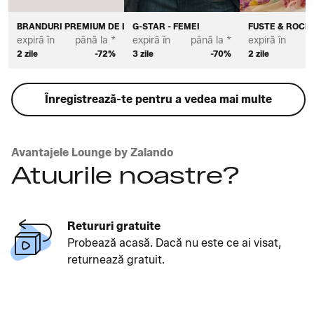
BRANDURI PREMIUM DE LIFESTYLE PENTRU FEMEI
G-STAR - FEMEI
FUSTE & ROCHI
expiră în
până la *
expiră în
până la *
expiră în
p
2 zile
-72%
3 zile
-70%
2 zile
Înregistrează-te pentru a vedea mai multe
Avantajele Lounge by Zalando
Atuurile noastre?
Retururi gratuite
Probează acasă. Dacă nu este ce ai visat,
returnează gratuit.