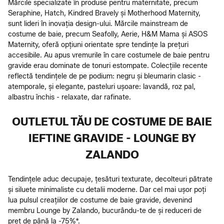
Mărcile specializate în produse pentru maternitate, precum
Seraphine, Hatch, Kindred Bravely și Motherhood Maternity,
sunt lideri în inovația design-ului. Mărcile mainstream de
costume de baie, precum Seafolly, Aerie, H&M Mama și ASOS
Maternity, oferă opțiuni orientate spre tendințe la prețuri
accesibile. Au apus vremurile în care costumele de baie pentru
gravide erau dominate de tonuri estompate. Colecțiile recente
reflectă tendințele de pe podium: negru și bleumarin clasic -
atemporale, și elegante, pasteluri ușoare: lavandă, roz pal,
albastru închis - relaxate, dar rafinate.
OUTLETUL TĂU DE COSTUME DE BAIE
IEFTINE GRAVIDE - LOUNGE BY
ZALANDO
Tendințele aduc decupaje, țesături texturate, decolteuri pătrate
și siluete minimaliste cu detalii moderne. Dar cel mai ușor poți
lua pulsul creațiilor de costume de baie gravide, devenind
membru Lounge by Zalando, bucurându-te de și reduceri de
preț de până la -75%*.