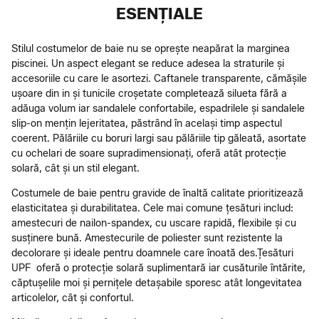
ESENȚIALE
Stilul costumelor de baie nu se oprește neapărat la marginea
piscinei. Un aspect elegant se reduce adesea la straturile și
accesoriile cu care le asortezi. Caftanele transparente, cămășile
ușoare din in și tunicile croșetate completează silueta fără a
adăuga volum iar sandalele confortabile, espadrilele și sandalele
slip-on mențin lejeritatea, păstrând în același timp aspectul
coerent. Pălăriile cu boruri largi sau pălăriile tip găleată, asortate
cu ochelari de soare supradimensionați, oferă atât protecție
solară, cât și un stil elegant.
Costumele de baie pentru gravide de înaltă calitate prioritizează
elasticitatea și durabilitatea. Cele mai comune țesături includ:
amestecuri de nailon-spandex, cu uscare rapidă, flexibile și cu
susținere bună. Amestecurile de poliester sunt rezistente la
decolorare și ideale pentru doamnele care înoată des.Țesături
UPF oferă o protecție solară suplimentară iar cusăturile întărite,
căptușelile moi și pernițele detașabile sporesc atât longevitatea
articolelor, cât și confortul.