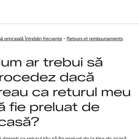
-
ă principală Întrebări frecvente
Retours et remboursements
um ar trebui să
rocedez dacă
reau ca returul meu
ă fie preluat de
casă?
 dorești ca returul tău să fie preluat de la tine de acasă,