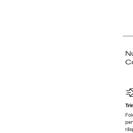
Nu
C
Tri
Fol
pen
răs