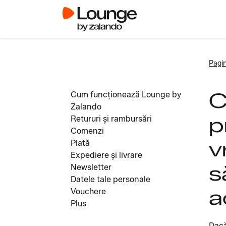
Pagin
C
Cum funcționează Lounge by
Zalando
p
Retururi și rambursări
Comenzi
v
Plată
Expediere și livrare
s
Newsletter
Datele tale personale
a
Vouchere
Plus
Dacă