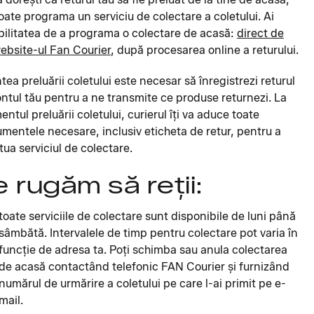
oate programa un serviciu de colectare a coletului. Ai
bilitatea de a programa o colectare de acasă:
direct de
ebsite-ul Fan Courier
, după procesarea online a returului.
ntea preluării coletului este necesar să înregistrezi returul
ontul tău pentru a ne transmite ce produse returnezi. La
ntul preluării coletului, curierul îți va aduce toate
mentele necesare, inclusiv eticheta de retur, pentru a
tua serviciul de colectare.
e rugăm să reții:
toate serviciile de colectare sunt disponibile de luni până
sâmbătă. Intervalele de timp pentru colectare pot varia în
funcție de adresa ta. Poți schimba sau anula colectarea
de acasă contactând telefonic FAN Courier și furnizând
numărul de urmărire a coletului pe care l-ai primit pe e-
mail.