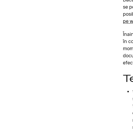
se p
posi
pe w
Înai
în c
mome
docu
efec
T