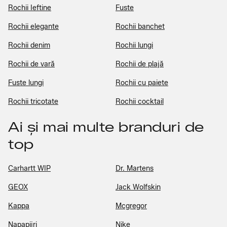
Rochii Ieftine
Fuste
Rochii elegante
Rochii banchet
Rochii denim
Rochii lungi
Rochii de vară
Rochii de plajă
Fuste lungi
Rochii cu paiete
Rochii tricotate
Rochii cocktail
Ai și mai multe branduri de
top
Carhartt WIP
Dr. Martens
GEOX
Jack Wolfskin
Kappa
Mcgregor
Napapijri
Nike