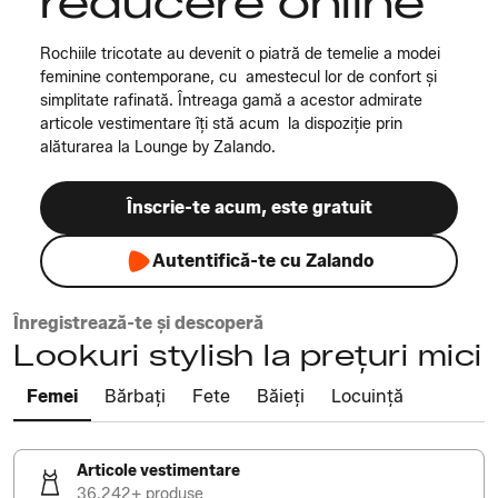
reducere online
Rochiile tricotate au devenit o piatră de temelie a modei
feminine contemporane, cu amestecul lor de confort și
simplitate rafinată. Întreaga gamă a acestor admirate
articole vestimentare îți stă acum la dispoziție prin
alăturarea la Lounge by Zalando.
Înscrie-te acum, este gratuit
Autentifică-te cu Zalando
Înregistrează-te și descoperă
Lookuri stylish la prețuri mici
Femei
Bărbați
Fete
Băieți
Locuință
Articole vestimentare
36.242+ produse