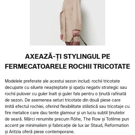
AXEAZĂ-ȚI STYLINGUL PE
FERMECATOARELE ROCHII TRICOTATE
Modelele preferate ale acestui sezon includ: rochii tricotate
decupate cu siluete neașteptate și spațiu negativ strategic sau
rochii pulover cu guler înalt și guler fals pentru o ținută rafinată
de sezon. De asemenea seturi tricotate din două piese care
imită efectul rochiei, oferind flexibilitate stilistică sau tricotaje cu
fire metalice care dau tente glamour și un luciu subtil ținutelor
de seară. Mărci renumite precum Róhe, The Row și Totême pun
accent pe minimalism și fabricație de lux iar Staud, Reformation
și Aritzia oferă piese contemporane.