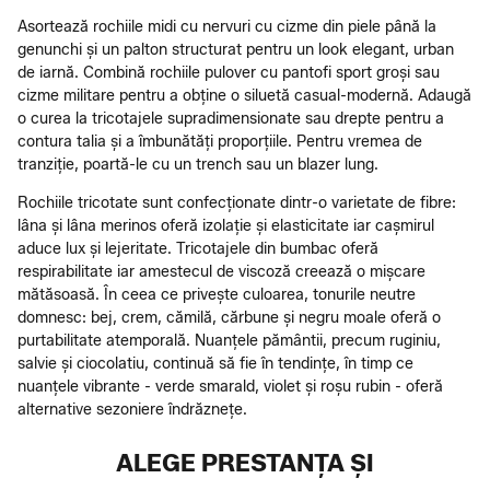
Asortează rochiile midi cu nervuri cu cizme din piele până la
genunchi și un palton structurat pentru un look elegant, urban
de iarnă. Combină rochiile pulover cu pantofi sport groși sau
cizme militare pentru a obține o siluetă casual-modernă. Adaugă
o curea la tricotajele supradimensionate sau drepte pentru a
contura talia și a îmbunătăți proporțiile. Pentru vremea de
tranziție, poartă-le cu un trench sau un blazer lung.
Rochiile tricotate sunt confecționate dintr-o varietate de fibre:
lâna și lâna merinos oferă izolație și elasticitate iar cașmirul
aduce lux și lejeritate. Tricotajele din bumbac oferă
respirabilitate iar amestecul de viscoză creează o mișcare
mătăsoasă. În ceea ce privește culoarea, tonurile neutre
domnesc: bej, crem, cămilă, cărbune și negru moale oferă o
purtabilitate atemporală. Nuanțele pământii, precum ruginiu,
salvie și ciocolatiu, continuă să fie în tendințe, în timp ce
nuanțele vibrante - verde smarald, violet și roșu rubin - oferă
alternative sezoniere îndrăznețe.
ALEGE PRESTANȚA ȘI