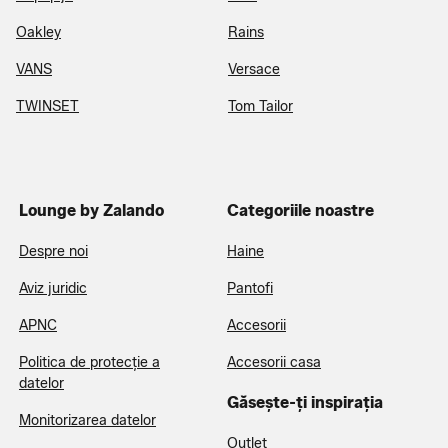
Oakley
Rains
VANS
Versace
TWINSET
Tom Tailor
Lounge by Zalando
Categoriile noastre
Despre noi
Haine
Aviz juridic
Pantofi
APNC
Accesorii
Politica de protecție a
Accesorii casa
datelor
Găsește-ți inspirația
Monitorizarea datelor
Outlet