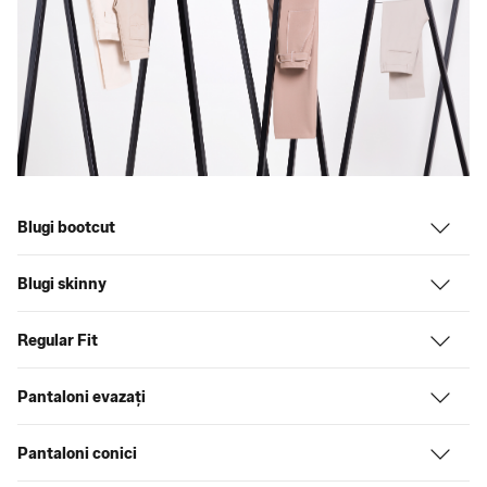
Blugi bootcut
Blugi skinny
Regular Fit
Pantaloni evazați
Pantaloni conici