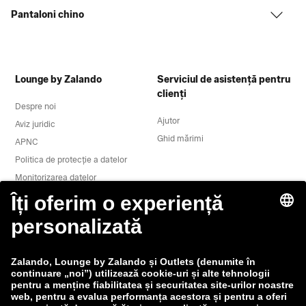
Pantaloni chino
Lounge by Zalando
Serviciul de asistență pentru
clienți
Despre noi
Ajutor
Aviz juridic
Ghid mărimi
APNC
Politica de protecție a datelor
Monitorizarea datelor
Termeni și condiții
Retragere
Locuri de muncă
Raportează o vulnerabilitate
Siguranța produselor
Grupul Zalando
Modalități de plată