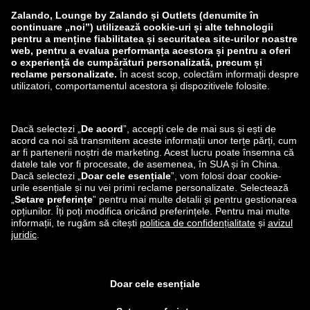
Raportează o vulnerabilitate
Siguranța produselor
Grupul Zalando
Modalități de plată
Zalando
ABOUT YOU
Ne poți găsi și pe
Expediere și partener de
livrare
Aplicația Lounge by Zalando