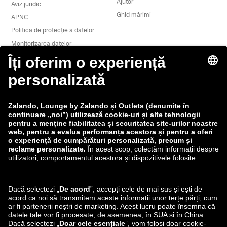
Ajutor
Aviz juridic
Ghid mărimi
APNC
Politica de protecție a datelor
Monitorizarea datelor
Termeni și condiții
Retragere
Locuri de muncă
Raportează o vulnerabilitate
Siguranța produselor
Grupul Zalando
Modalități de plată
Zalando
ABOUT YOU
Ne poți găsi și pe
Expediere și partener de
livrare