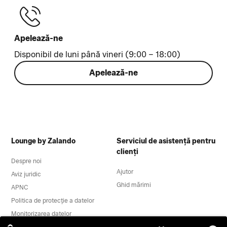
Apelează-ne
Disponibil de luni până vineri (9:00 – 18:00)
Apelează-ne
Lounge by Zalando
Serviciul de asistență pentru
clienți
Despre noi
Ajutor
Aviz juridic
Ghid mărimi
APNC
Politica de protecție a datelor
Monitorizarea datelor
Termeni și condiții