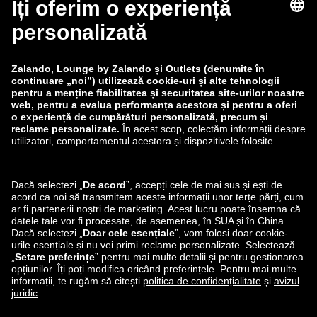
Retragere
Locuri de muncă
Raportează o vulnerabilitate
Siguranța produselor
Grupul Zalando
Modalități de plată
Zalando
ABOUT YOU
Ne poți găsi și pe
Expediere și partener de
livrare
Aplicația Lounge by Zalando